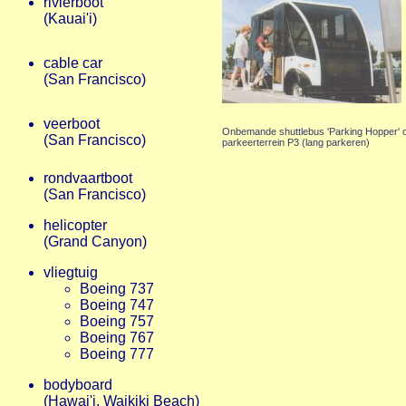
rivierboot
(Kauai'i)
cable car
(San Francisco)
veerboot
Onbemande shuttlebus 'Parking Hopper' 
(San Francisco)
parkeerterrein P3 (lang parkeren)
rondvaartboot
(San Francisco)
helicopter
(Grand Canyon)
vliegtuig
Boeing 737
Boeing 747
Boeing 757
Boeing 767
Boeing 777
bodyboard
(Hawai'i, Waikiki Beach)