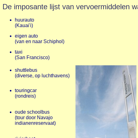
De imposante lijst van vervoermiddelen w
huurauto
(Kauai'i)
eigen auto
(van en naar Schiphol)
taxi
(San Francisco)
shuttlebus
(diverse, op luchthavens)
touringcar
(rondreis)
oude schoolbus
(tour door Navajo
indianenreservaat)