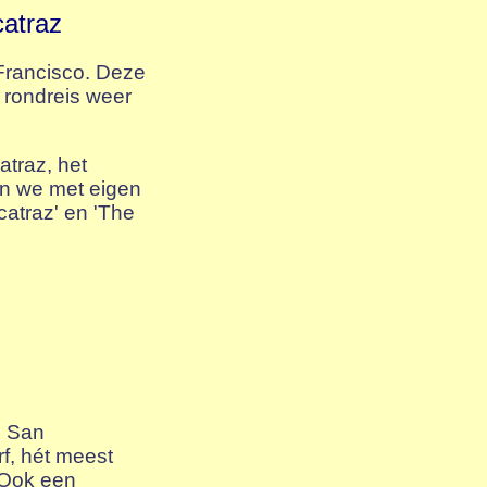
catraz
Francisco. Deze
e rondreis weer
traz, het
en we met eigen
catraz' en 'The
n San
f, hét meest
. Ook een