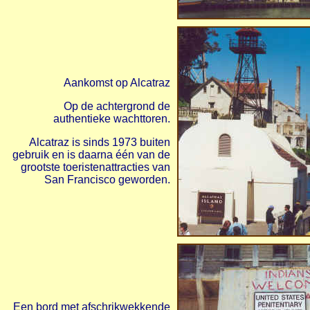
Aankomst op Alcatraz
Op de achtergrond de
authentieke wachttoren.
Alcatraz is sinds 1973 buiten
gebruik en is daarna één van de
grootste toeristenattracties van
San Francisco geworden.
Een bord met afschrikwekkende