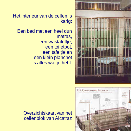
Het interieur van de cellen is
karig:
Een bed met een heel dun
matras,
een wastafeltje,
een toiletpot,
een tafeltje en
een klein planchet
is alles wat je hebt.
Overzichtskaart van het
cellenblok van Alcatraz