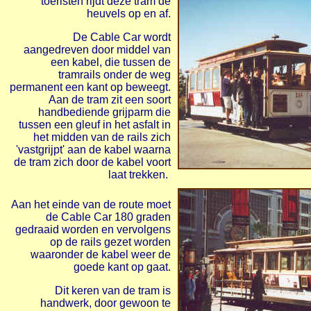
toeristen rijdt deze tram de
heuvels op en af.
De Cable Car wordt
aangedreven door middel van
een kabel, die tussen de
tramrails onder de weg
permanent een kant op beweegt.
Aan de tram zit een soort
handbediende grijparm die
tussen een gleuf in het asfalt in
het midden van de rails zich
'vastgrijpt' aan de kabel waarna
de tram zich door de kabel voort
laat trekken.
Aan het einde van de route moet
de Cable Car 180 graden
gedraaid worden en vervolgens
op de rails gezet worden
waaronder de kabel weer de
goede kant op gaat.
Dit keren van de tram is
handwerk, door gewoon te