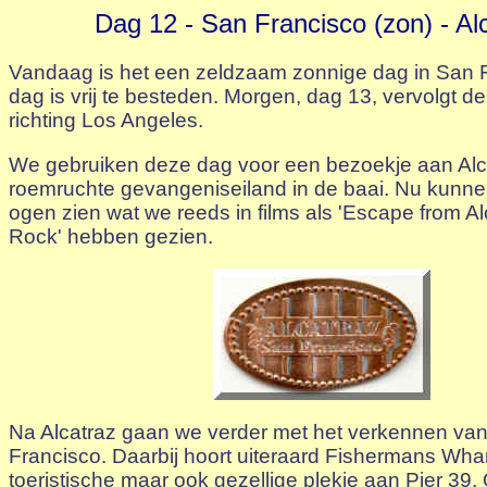
Dag 12 - San Francisco (zon) - Al
Vandaag is het een zeldzaam zonnige dag in San 
dag is vrij te besteden. Morgen, dag 13, vervolgt d
richting Los Angeles.
We gebruiken deze dag voor een bezoekje aan Alca
roemruchte gevangeniseiland in de baai. Nu kunn
ogen zien wat we reeds in films als 'Escape from Al
Rock' hebben gezien.
Na Alcatraz gaan we verder met het verkennen va
Francisco. Daarbij hoort uiteraard Fishermans Whar
toeristische maar ook gezellige plekje aan Pier 39