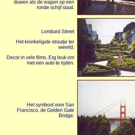
duwen als de wagon op een
ronde schijf staat.
Lombard Street
Het kronkeligste straatje ter
wereld.
Decor in vele films. Erg leuk om
met een auto te rijden.
Het symbool voor San
Francisco, de Golden Gate
Bridge.