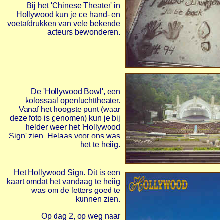
Bij het 'Chinese Theater' in
Hollywood kun je de hand- en
voetafdrukken van vele bekende
acteurs bewonderen.
De 'Hollywood Bowl', een
kolossaal openluchttheater.
Vanaf het hoogste punt (waar
deze foto is genomen) kun je bij
helder weer het 'Hollywood
Sign' zien. Helaas voor ons was
het te heiig.
Het Hollywood Sign. Dit is een
kaart omdat het vandaag te heiig
was om de letters goed te
kunnen zien.
Op dag 2, op weg naar