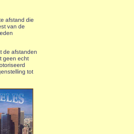
e afstand die
est van de
heden
at de afstanden
t geen echt
otoriseerd
enstelling tot